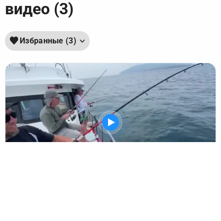
видео (3)
Избранные (3)
ОНЛАЙН С 9:00 ДО 22:00
Напишите - ответим утром и подскажем свободные даты.
THB 2 500 за рыболова
WhatsApp
Telegram
МАКС
Пхукет, Рача и первый риф: морская рыбалка на
Пхукете
9 отзывов • 3 мес. назад