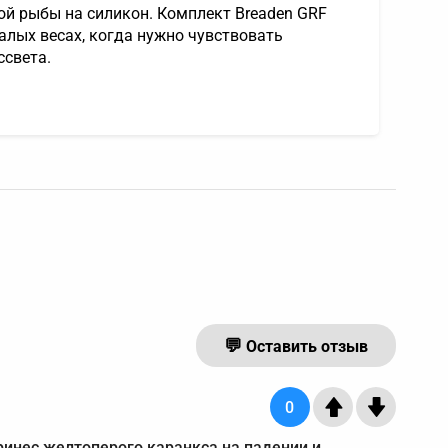
кой рыбы на силикон. Комплект Breaden GRF
 малых весах, когда нужно чувствовать
ссвета.
Оставить отзыв
0
принес желтоперого каранкса на падении и