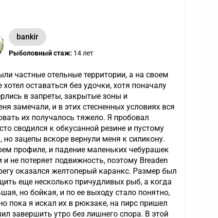
bankir
Рыболовный стаж:
14 лет
ыли частные отельные территории, а на своем
хотел оставаться без удочки, хотя поначалу
рлись в запреты, закрытые зоны и
я замечали, и в этих стесненных условиях вся
овать их получалось тяжело. Я пробовал
сто сводился к обкусанной резине и пустому
, но зацепы вскоре вернули меня к силикону.
 своем профиле, и падение маленьких чебурашек
 и не потеряет подвижность, поэтому Breaden
ерегу оказался желтоперый каранкс. Размер был
ащить еще несколько причудливых рыб, а когда
ая, но бойкая, и по ее выходу стало понятно,
о пока я искал их в рюкзаке, на пирс пришел
ил завершить утро без лишнего спора. В этой