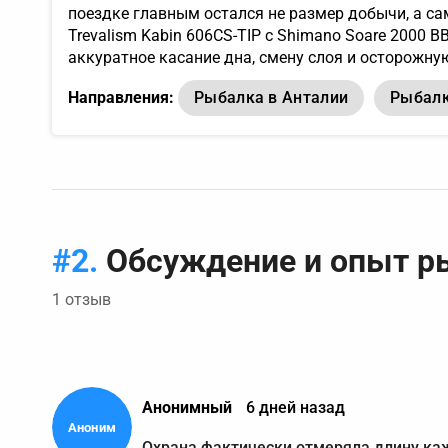
поездке главным остался не размер добычи, а са
Trevalism Kabin 606CS-TIP с Shimano Soare 2000 B
аккуратное касание дна, смену слоя и осторожную
Направления:
Рыбалка в Анталии
Рыбалк
Обсуждение и опыт р
1 отзыв
Анонимный
6 дней назад
Охрана фактически отмеряла длину кажд