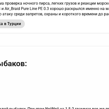
ма проверка ночного пирса, легких грузов и реакции морс
B и Air_Braid Pure Line PE 0.3 хорошо раскрылся именно на
 атаку среди запретов, охраны и короткого времени до ра
а в Турции
ыбаков:
ой рыбалки. При этом NejiNeji на 1,5-2 граммах все же 