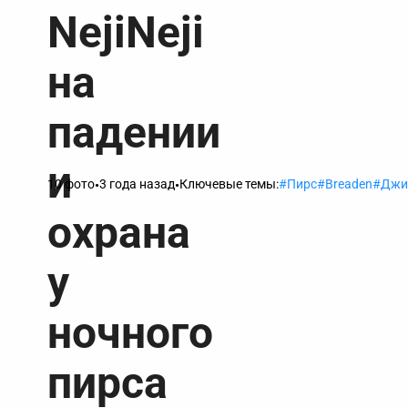
NejiNeji
на
падении
и
10 фото
3 года назад
Ключевые темы:
Пирс
Breaden
Джи
•
•
охрана
у
ночного
пирса