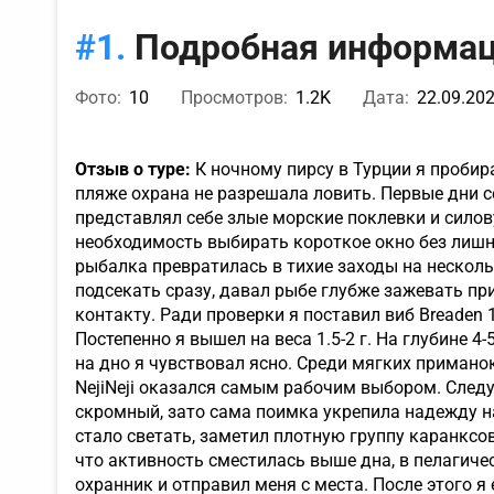
Подробная информац
Фото:
10
Просмотров:
1.2K
Дата:
22.09.20
Отзыв о туре:
К ночному пирсу в Турции я пробир
пляже охрана не разрешала ловить. Первые дни с
представлял себе злые морские поклевки и силов
необходимость выбирать короткое окно без лишне
рыбалка превратилась в тихие заходы на несколь
подсекать сразу, давал рыбе глубже зажевать пр
контакту. Ради проверки я поставил виб Breaden 
Постепенно я вышел на веса 1.5-2 г. На глубине 4
на дно я чувствовал ясно. Среди мягких примано
NejiNeji оказался самым рабочим выбором. Следу
скромный, зато сама поимка укрепила надежду на
стало светать, заметил плотную группу каранксов
что активность сместилась выше дна, в пелагичес
охранник и отправил меня с места. После этого 