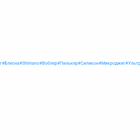
г
Блесна
Shimano
Воблер
Пилькер
Силикон
Микроджиг
Ульт