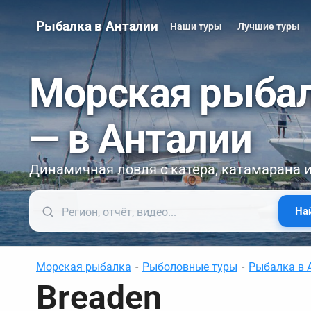
Рыбалка в Анталии
Наши туры
Лучшие туры
Морская рыба
— в Анталии
Динамичная ловля с катера, катамарана 
На
Морская рыбалка
-
Рыболовные туры
-
Рыбалка в 
Breaden