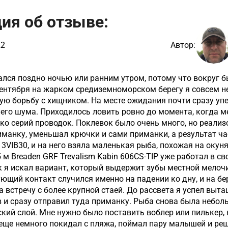
ия об отзыве:
22
Автор:
ался поздно ночью или ранним утром, потому что вокруг б
ентября на жарком средиземноморском берегу я совсем не 
ую борьбу с хищником. На месте ожидания почти сразу упе
го шума. Приходилось ловить ровно до момента, когда мен
ко серий проводок. Поклевок было очень много, но реализ
иманку, уменьшал крючки и сами приманки, а результат ча
13VIB30, и на него взяла маленькая рыба, похожая на окуня
-5 м Breaden GRF Trevalism Kabin 606CS-TIP уже работал в
к я искал вариант, который выдержит зубы местной мелочи
ющий контакт случился именно на падении ко дну, и на б
 встречу с более крупной стаей. До рассвета я успел выт
 и сразу отправил туда приманку. Рыба снова была небольш
кий слой. Мне нужно было поставить воблер или пилькер, н
я еще немного покидал с пляжа, поймал пару малышей и реш