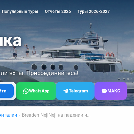
Популярные туры
Отчёты 2026
Туры 2026-2027
лка
или яхты. Присоединяйтесь!
WhatsApp
Telegram
МАКС
йти
Анталии
-
Breaden NejiNeji на падении и...