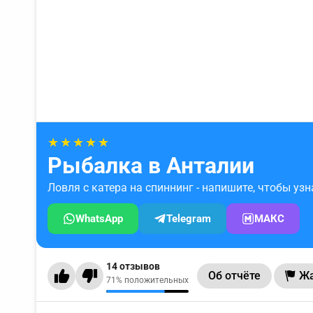
★★★★★
Рыбалка в Анталии
Ловля с катера на спиннинг - напишите, чтобы узн
WhatsApp
Telegram
МАКС
14 отзывов
Об отчёте
Жа
71% положительных