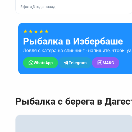
5 фото
3 года назад
•
★★★★★
Рыбалка в Избербаше
Ловля с катера на спиннинг - напишите, чтобы у
WhatsApp
Telegram
МАКС
Рыбалка с берега в Дагес