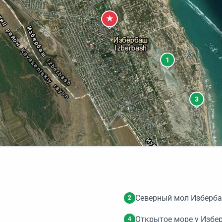
★
1
3
Северный мол Изберба
2
Открытое море у Избер
4