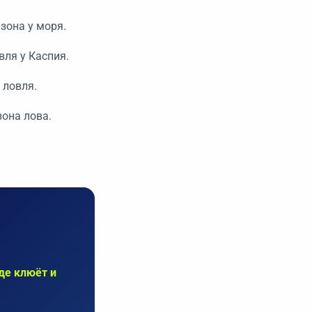
зона у моря.
вля у Каспия.
 ловля.
зона лова.
11
где клюёт и