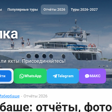
ры
Популярные туры
Отчёты 2026
Туры 2026-2027
лка
или яхты. Присоединяйтесь!
WhatsApp
Telegram
МАКС
йти
Избербаше
-
Отчёты 2026
баше: отчёты, фото