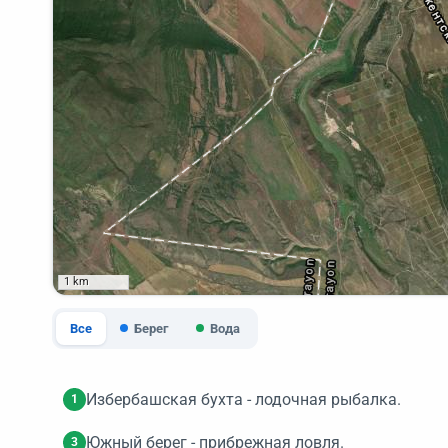
1 km
Все
Берег
Вода
Избербашская бухта - лодочная рыбалка.
1
Южный берег - прибрежная ловля.
3