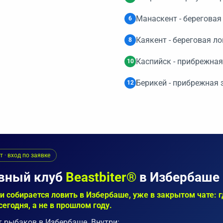
Манаскент - береговая 
6
Каякент - береговая ло
8
Каспийск - прибрежная
10
Берикей - прибрежная 
12
 · вход по заявке
вный клуб
Beastbiter®
в Избербаше
т и собирается ловить в Избербаше, уже в закрытом чате: 
сегодня, а не в прошлом году.
 рыбаков в Избербаше. Внутри: