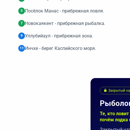
Посёлок Манас - прибрежная ловля.
5
Новокаякент - прибрежная рыбалка.
7
Уллубийаул - прибрежная зона.
9
Инчхе - берег Каспийского моря.
11
Закрытый чат
Рыболо
Те, кто лови
почём лодка 
Закрытый чат