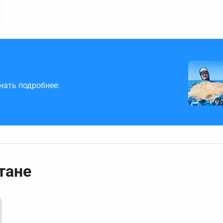
знать подробнее:
тане