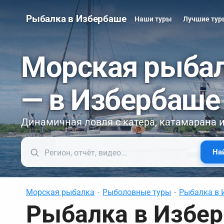
Рыбалка в Избербаше
Наши туры
Лучшие ту
Морская рыба
— в Избербаше
Динамичная ловля с катера, катамарана 
На
Морская рыбалка
-
Рыболовные туры
-
Рыбалка в 
Рыбалка в Избер