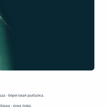
ша - береговая рыбалка.
баша - зона лова.